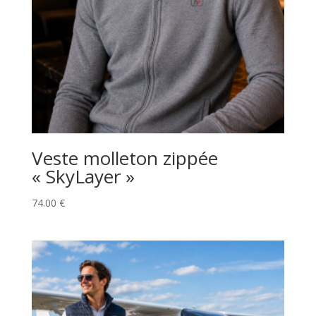
Veste molleton zippée
« SkyLayer »
74.00
€